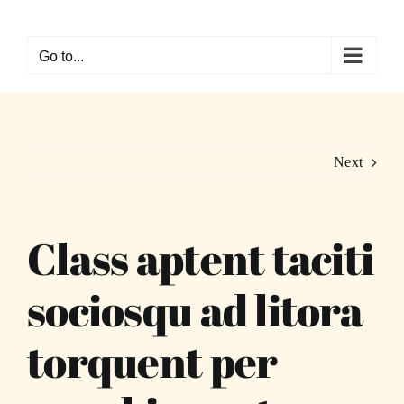
Skip
to
Go to...
content
Next
Class aptent taciti
sociosqu ad litora
torquent per