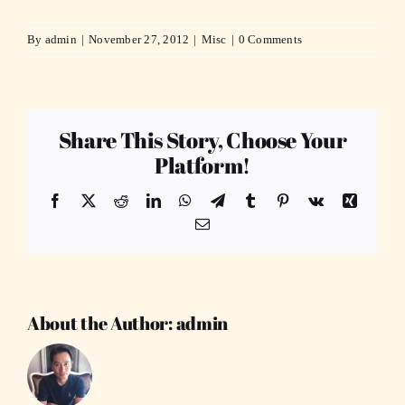
By
admin
|
November 27, 2012
|
Misc
|
0 Comments
Share This Story, Choose Your
Platform!
Facebook
X
Reddit
LinkedIn
WhatsApp
Telegram
Tumblr
Pinterest
Vk
Xing
Email
About the Author:
admin