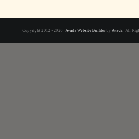
Copyright 2012 - 2026 |
Avada Website Builder
by
Avada
| All Ri