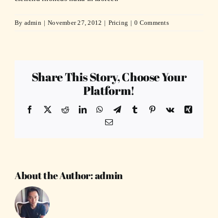
By
admin
|
November 27, 2012
|
Pricing
|
0 Comments
Share This Story, Choose Your
Platform!
Facebook
X
Reddit
LinkedIn
WhatsApp
Telegram
Tumblr
Pinterest
Vk
Xing
Email
About the Author:
admin