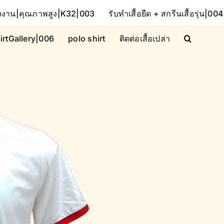
โรงงาน|คุณภาพสูง|K32|003
รับทำเสื้อยืด + สกรีนเสื้อรุ่น|004
irtGallery|006
polo shirt
ติดต่อเสื้อเปล่า