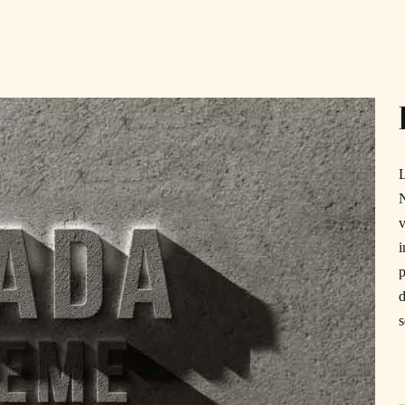
L
N
v
i
p
d
s