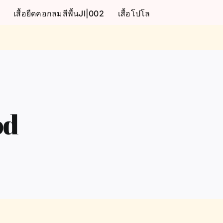
เสื้อยืดคอกลมสีพื้นJI|002
เสื้อโปโล
od