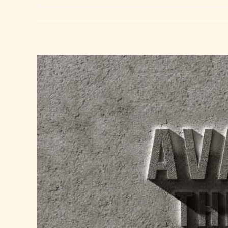
View
Larger
Image