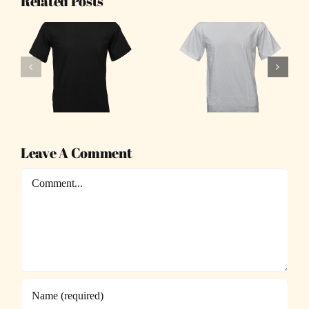
Related Posts
เสื้อยืด
White T-
คอกลมสีขาว
2
shirt C1001
C1001
Leave A Comment
Comment