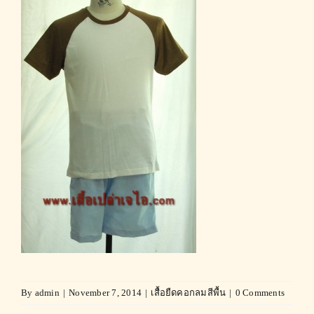
By
admin
|
November 7, 2014
|
เสื้อยืดคอกลมสีพื้น
|
0 Comments