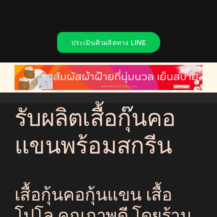
๊น
เ
r
ประเมินคิวผลิตทาง LINE
รับผลิตเสื้อกุ๊นคอ
แขนพร้อมสกรีน
เสื้อกุ้นคอกุ้นแขน เสื้อ
โปโล คุณภาพดี โดยร้าน