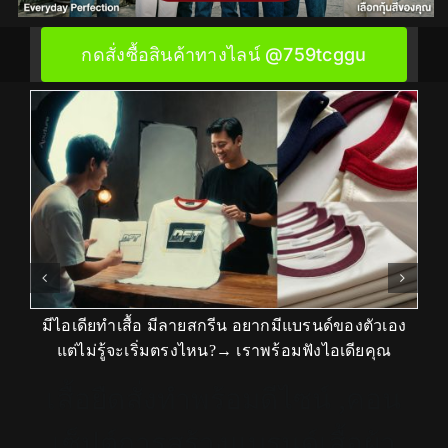
กดสั่งซื้อสินค้าทางไลน์ @759tcggu
มีไอเดียทำเสื้อ มีลายสกรีน อยากมีแบรนด์ของตัวเอง
แต่ไม่รู้จะเริ่มตรงไหน?→ เราพร้อมฟังไอเดียคุณ
เสื้อยืดสั่งทำพร้อมดีไซน์ ,คอน
่น
เสื
เซ็ปต์การสร้างแบรนด์เสื้อผ้า