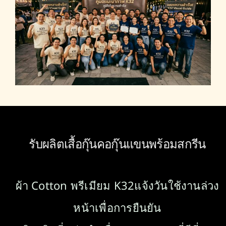
ภูมิใจ และเป็นหนึ่งเดียวกับทีม
รับผลิตเสื้อกุ๊นคอกุ๊นแขนพร้อมสกรีน
ผ้า Cotton พรีเมียม K32แจ้งวันใช้งานล่วง
หน้าเพื่อการยืนยัน