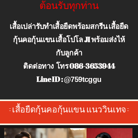
ต้อนรับทุกท่าน
เสื้อเปล่ารับทำเสื้อยืดพร้อมสกรีน เสื้อยืด
กุ้นคอกุ้นแขน เสื้อโปโล JI พร้อมส่งไห้
กับลูกค้า
ติดต่อทาง
โทร 086-3653944
Line ID :
@759tcggu
เสื้อยืดกุ้นคอกุ้นแขน
แนววินเทจ