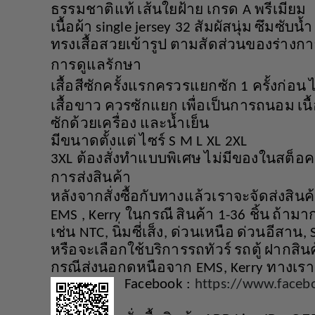
ธรรมชาติแท้
เส้นใยฝ้าย
เกรด
พรีเมียม
A
เนื้อผ้า
สัมผัสนุ่ม
ซึมซับน้ำ
single jersey 32
ทรงเสื้อสวยเข้ารูป
ตามสัดส่วนของร่างกา
การดูแลรักษา
เสื้อสีซักครั้งแรกครวรแยกซัก
ครั้งก่อน
1
เสื้อขาว
ควรซักแยก
เพื่อเป็นการถนอม
เนื
ซักด้วยเครื่อง
และน้ำเย็น
มีขนาดตั้งแต่
ไซร์
S M L XL 2XL
ต้องสั่งทำแบบพิเศษ
ไม่มีของในสต็อค
3XL
การส่งสินค้า
หลังจากสั่งซื้อกับทางแล้วเราจะจัดส่งสิน
ในกรณี
สินค้า
ชิ้น
ถ้ามาก
EMS , Kerry
1-36
เช่น
นิ่มซี่เส็ง
ด่วนเหนือ
ด่วนอีสาน
NTC,
,
,
หรือจะเลือกใช้บริการรถทัวร์
รถตู้
ฝากสินค
กรณีส่งนอกดหนือจาก
ทางเรา
EMS, Kerry
Facebook :
https://www.faceb