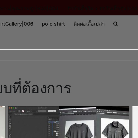
โรงงาน|คุณภาพสูง|K32|003
รับทำเสื้อยืด + สกรีนเสื้อรุ่น|004
irtGallery|006
polo shirt
ติดต่อเสื้อเปล่า
บบที่ต้องการ