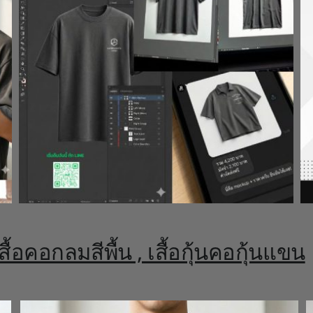
สื้อคอกลมสีพื้น , เสื้อกุ้นคอกุ้นแขน