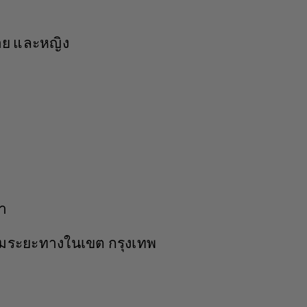
าย
และหญิง
า
มระยะทางในเขต
กรุงเทพ