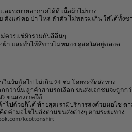
และระบายอากาศได้ดี
เนื้อผ้าไม่บาง
ย
ตังแต่
คอ
บ่า
ไหล่
ลำตัว
ไม่หลวมเกิน
ใส่ได้ทั้งช
ไม่ควรแช่ผ้ารวมกับสีอื่นๆ
้อผ้า
และทำไห้สีขาวไม่หมอง
ดูสดใสอยู่ตลอด
ค้าในวันถัดไป
ไม่เกิน
ชม
โดยจะจัดส่งทาง
24
กกว่านั้น
ลูกค้าสามรถเลือก
ขนส่งเอกชนจะถูกกว่
ขนส่ง
ภาคใต้
 SD
้าไปด้วยก็ได้
ท้ายสุดเรามีบริการส่งด้วยมอไซ
ตา
คิดค่ามอไซไปส่งตามขนส่งต่างๆ
ตามระยะทาง
ook.com/kcottonshirt