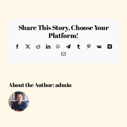
Share This Story, Choose Your
Platform!
Facebook
X
Reddit
LinkedIn
WhatsApp
Telegram
Tumblr
Pinterest
Vk
Xing
Email
About the Author:
admin