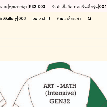
โรงงาน|คุณภาพสูง|K32|003
รับทำเสื้อยืด + สกรีนเสื้อรุ่น|004
irtGallery|006
polo shirt
ติดต่อเสื้อเปล่า