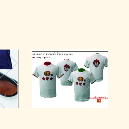
คหมูหยอง