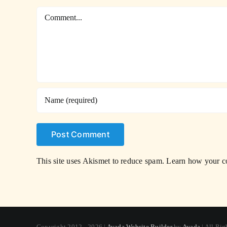
Comment
This site uses Akismet to reduce spam.
Learn how your co
Copyright 2012 - 2026 |
Avada Website Builder
by
Avada
| All Ri