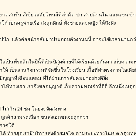
ขาว สกรีน สีเขียวสลับโทนสีที่ลำตัว ปก สาปด้านใน และแขน ข้างห
 เป็นครูพายเรือ ส่งลูกศิกษ์ ทั้งชายและหญิง ให้ถึงฝั่ง
ส่งไปปัก แล้วค่อยนำกลับมาประกอบตัวงานนนี้ อาจะใช้เวลานานกว
ใส่เป็นที่ระลึกในปีนี้ที่เป็นปีสุดท้ายที่ได้เรียนด้วยกันมา เก็บความท
ส่งมาให้ เป็นงานกิจกรรมที่จัดขึ้นในโรงเรียน เสื้อที่ทำตรงตามไอเดี
ติปัญญาที่เฉียบแหลม ที่ได้ผ่านการลับคมมาอย่างดียิ่ง
าไห้ทางเรา เราจึงขออนุญาติ เก็บความทรงจำที่ดีดี่ อีกหนึ่งเหต
ป ไม่เกิน 24 ชม โดยจะจัดส่งทาง
ั้น ลูกค้าสามรถเลือก ขนส่งเอกชนจะถูกกว่า
 ภาคใต้
วยก็ได้ ท้ายสุดเรามีบริการส่งด้วยมอไซ ตามระยะทางในเขต กรุงเท