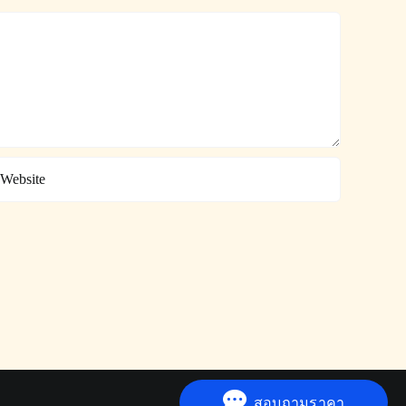
สอบถามราคา