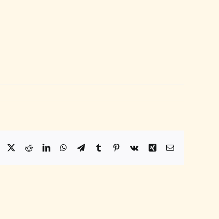
Facebook
X
Reddit
LinkedIn
WhatsApp
Telegram
Tumblr
Pinterest
Vk
Xing
Email