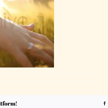
preview
atform!