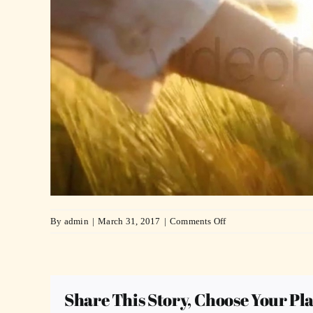
on
By
admin
|
March 31, 2017
|
Comments Off
video_classic_hand_
Share This Story, Choose Your Pl