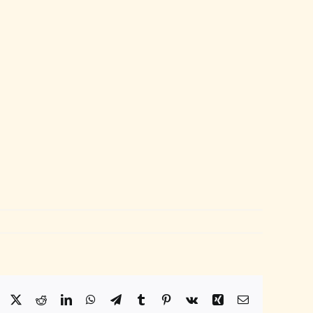
Facebook
X
Reddit
LinkedIn
WhatsApp
Telegram
Tumblr
Pinterest
Vk
Xing
Email