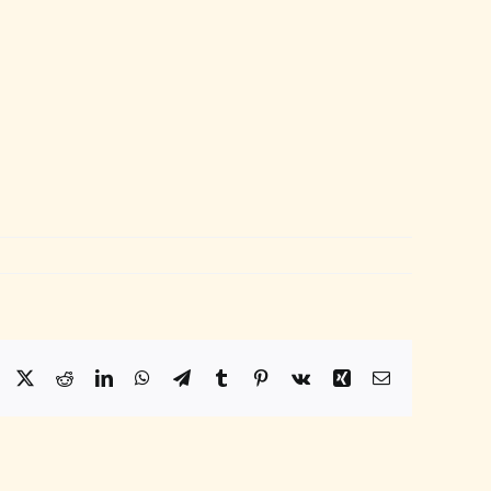
Facebook
X
Reddit
LinkedIn
WhatsApp
Telegram
Tumblr
Pinterest
Vk
Xing
Email