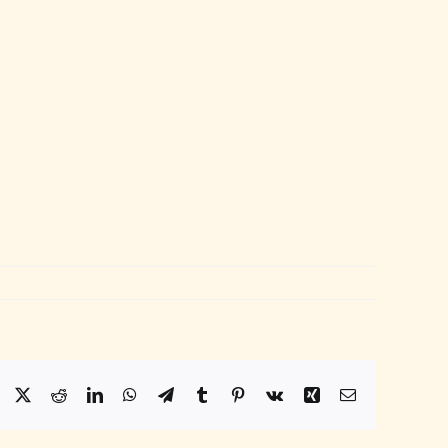
Facebook
X
Reddit
LinkedIn
WhatsApp
Telegram
Tumblr
Pinterest
Vk
Xing
Email