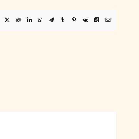
Facebook
X
Reddit
LinkedIn
WhatsApp
Telegram
Tumblr
Pinterest
Vk
Xing
Email