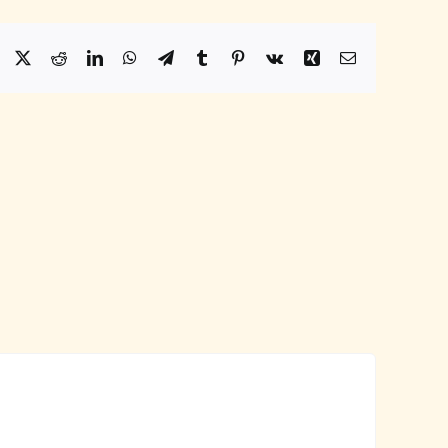
Facebook
X
Reddit
LinkedIn
WhatsApp
Telegram
Tumblr
Pinterest
Vk
Xing
Email