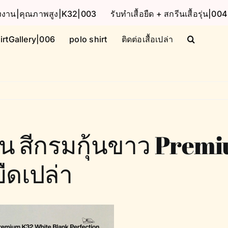
โรงงาน|คุณภาพสูง|K32|003
รับทำเสื้อยืด + สกรีนเสื้อรุ่น|004
irtGallery|006
polo shirt
ติดต่อเสื้อเปล่า
นแขน สีกรมกุ้นขาว Pre
ยืดเปล่า