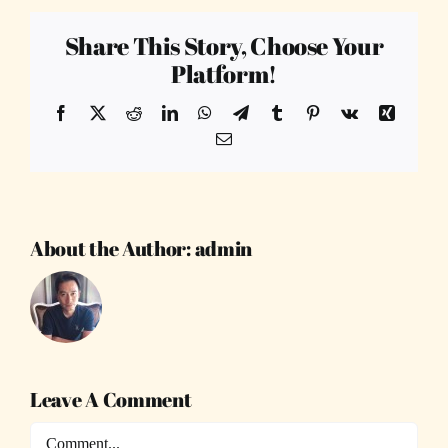
Share This Story, Choose Your
Platform!
Facebook
X
Reddit
LinkedIn
WhatsApp
Telegram
Tumblr
Pinterest
Vk
Xing
Email
About the Author:
admin
Leave A Comment
Comment