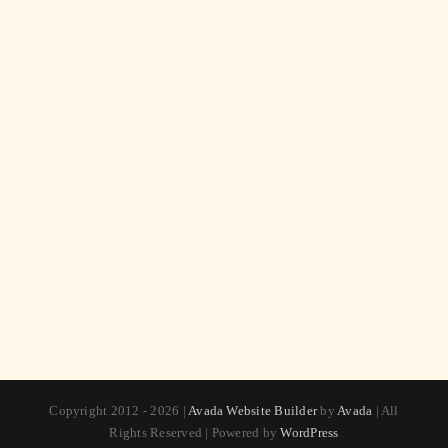
Copyright 2012 - 2026 |
Avada Website Builder
by
Avada
| All
Rights Reserved | Powered by
WordPress