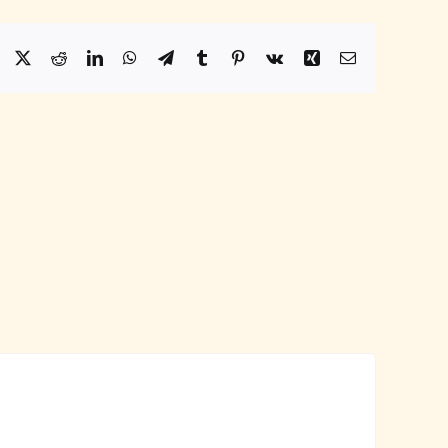
Facebook
X
Reddit
LinkedIn
WhatsApp
Telegram
Tumblr
Pinterest
Vk
Xing
Email