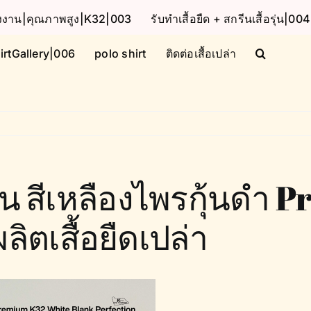
โรงงาน|คุณภาพสูง|K32|003
รับทำเสื้อยืด + สกรีนเสื้อรุ่น|004
irtGallery|006
polo shirt
ติดต่อเสื้อเปล่า
นแขน สีเหลืองไพรกุ้นดำ
ลิตเสื้อยืดเปล่า