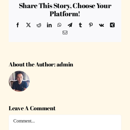
Share This Story, Choose Your
Platform!
Facebook
X
Reddit
LinkedIn
WhatsApp
Telegram
Tumblr
Pinterest
Vk
Xing
Email
About the Author:
admin
Leave A Comment
Comment