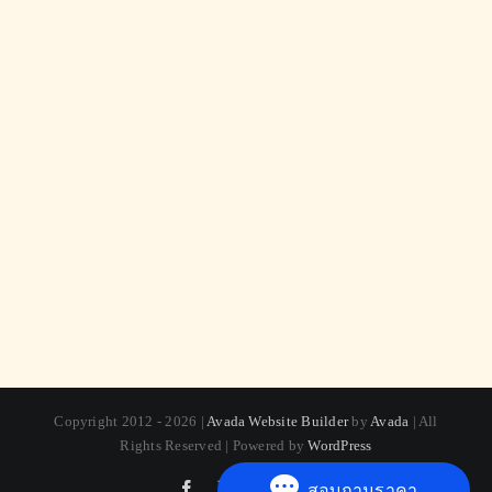
Copyright 2012 - 2026 |
Avada Website Builder
by
Avada
| All
Rights Reserved | Powered by
WordPress
Facebook
X
Instagram
Pinterest
สอบถามราคา