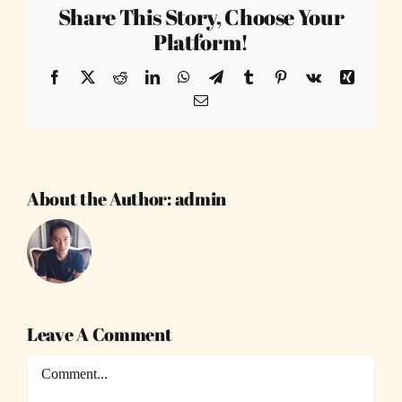
Share This Story, Choose Your
Platform!
Facebook
X
Reddit
LinkedIn
WhatsApp
Telegram
Tumblr
Pinterest
Vk
Xing
Email
About the Author:
admin
Leave A Comment
Comment