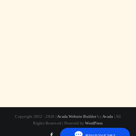
Copyright 2012 - 2026 |
Avada Website Builder
by
Avada
| All
Rights Reserved | Powered by
WordPress
Facebook
X
Instagram
Pinterest
สอบถามราคา