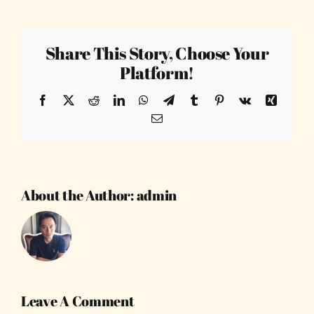
Share This Story, Choose Your
Platform!
Facebook
X
Reddit
LinkedIn
WhatsApp
Telegram
Tumblr
Pinterest
Vk
Xing
Email
About the Author:
admin
Leave A Comment