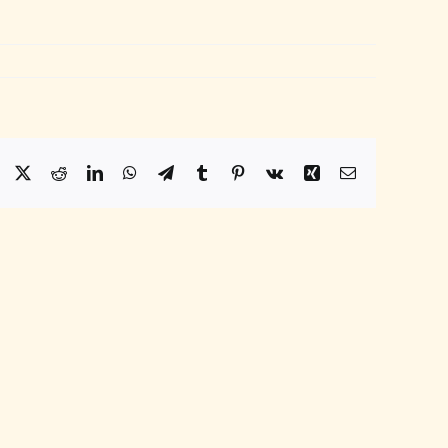
Facebook
X
Reddit
LinkedIn
WhatsApp
Telegram
Tumblr
Pinterest
Vk
Xing
Email