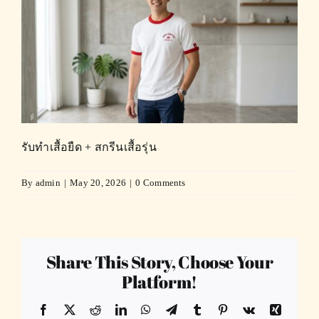
รับทำเสื้อยืด + สกรีนเสื้อรุ่น
By
admin
|
May 20, 2026
|
0 Comments
Share This Story, Choose Your
Platform!
Facebook
X
Reddit
LinkedIn
WhatsApp
Telegram
Tumblr
Pinterest
Vk
Xing