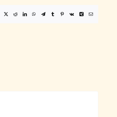
Facebook
X
Reddit
LinkedIn
WhatsApp
Telegram
Tumblr
Pinterest
Vk
Xing
Email