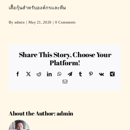
เสื้อกุ้นสำหรับองค์กรและทีม
By
admin
|
May 21, 2026
|
0 Comments
Share This Story, Choose Your
Platform!
Facebook
X
Reddit
LinkedIn
WhatsApp
Telegram
Tumblr
Pinterest
Vk
Xing
Email
About the Author:
admin