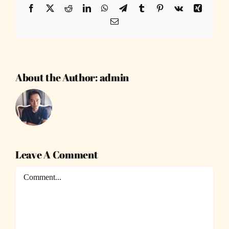
Facebook
X
Reddit
LinkedIn
WhatsApp
Telegram
Tumblr
Pinterest
Vk
Xing
Email
About the Author:
admin
Leave A Comment
Comment