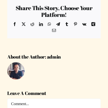
Share This Story, Choose Your
Platform!
Facebook
X
Reddit
LinkedIn
WhatsApp
Telegram
Tumblr
Pinterest
Vk
Xing
Email
About the Author:
admin
Leave A Comment
Comment