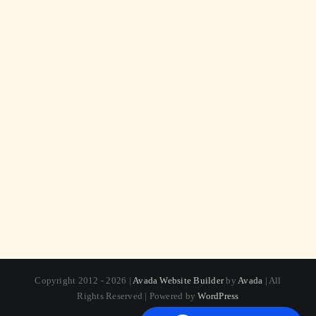
Copyright 2012 - 2026 |
Avada Website Builder
by
Avada
| All
Rights Reserved | Powered by
WordPress