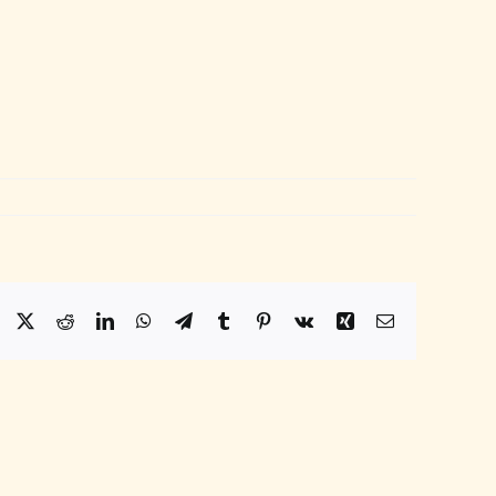
Facebook
X
Reddit
LinkedIn
WhatsApp
Telegram
Tumblr
Pinterest
Vk
Xing
Email