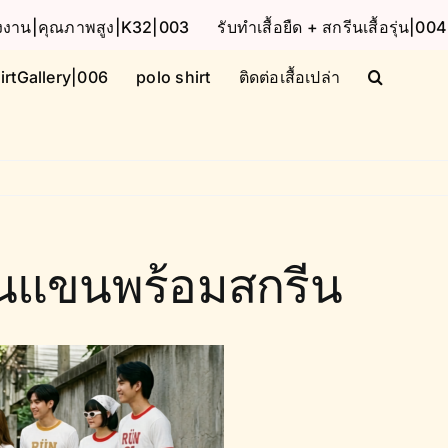
โรงงาน|คุณภาพสูง|K32|003
รับทำเสื้อยืด + สกรีนเสื้อรุ่น|004
irtGallery|006
polo shirt
ติดต่อเสื้อเปล่า
กุ๊นแขนพร้อมสกรีน