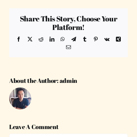
Share This Story, Choose Your
Platform!
Facebook
X
Reddit
LinkedIn
WhatsApp
Telegram
Tumblr
Pinterest
Vk
Xing
Email
About the Author:
admin
Leave A Comment