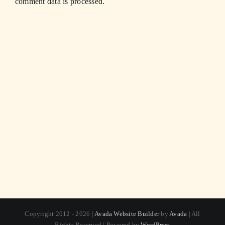
comment data is processed.
Copyright 2012 - 2026 |
Avada Website Builder
by
Avada
| All
Rights Reserved | Powered by
WordPress