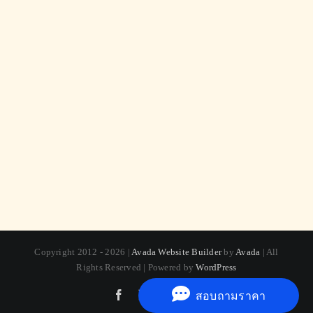
Copyright 2012 - 2026 |
Avada Website Builder
by
Avada
| All
Rights Reserved | Powered by
WordPress
Facebook
X
Instagram
Pinterest
สอบถามราคา