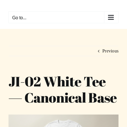
Skip
to
Go to...
content
Previous
JI-02 White Tee
— Canonical Base