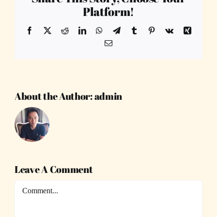
Platform!
Facebook
X
Reddit
LinkedIn
WhatsApp
Telegram
Tumblr
Pinterest
Vk
Xing
Email
About the Author:
admin
Leave A Comment
Comment