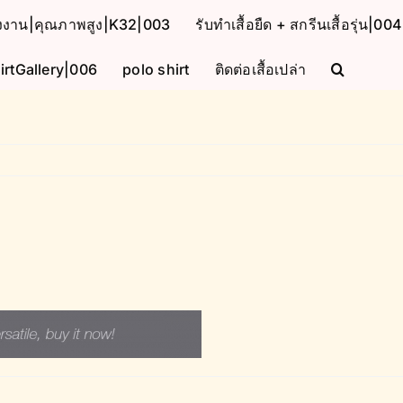
โรงงาน|คุณภาพสูง|K32|003
รับทำเสื้อยืด + สกรีนเสื้อรุ่น|004
irtGallery|006
polo shirt
ติดต่อเสื้อเปล่า