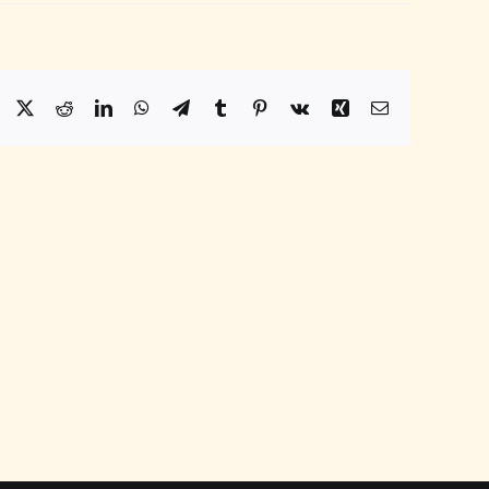
Facebook
X
Reddit
LinkedIn
WhatsApp
Telegram
Tumblr
Pinterest
Vk
Xing
Email