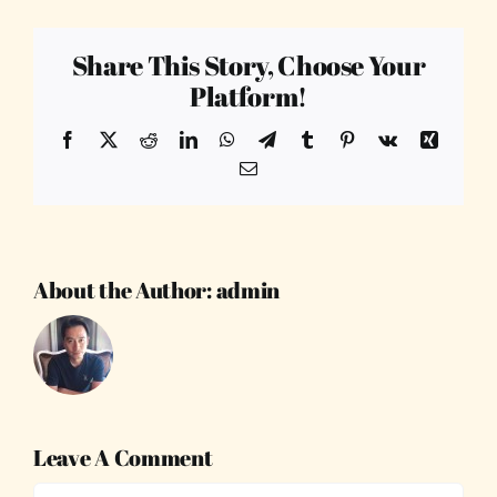
Share This Story, Choose Your
Platform!
Facebook
X
Reddit
LinkedIn
WhatsApp
Telegram
Tumblr
Pinterest
Vk
Xing
Email
About the Author:
admin
Leave A Comment
Comment