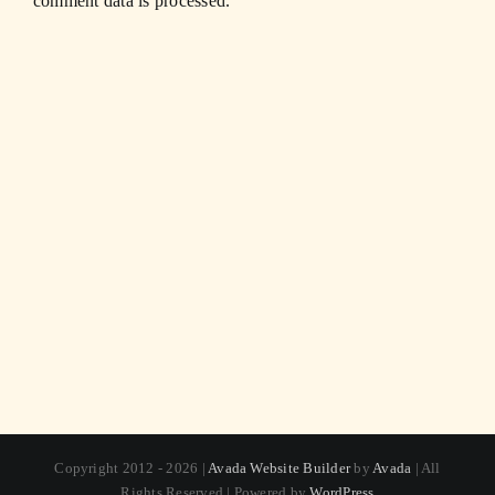
comment data is processed.
Copyright 2012 - 2026 |
Avada Website Builder
by
Avada
| All
Rights Reserved | Powered by
WordPress