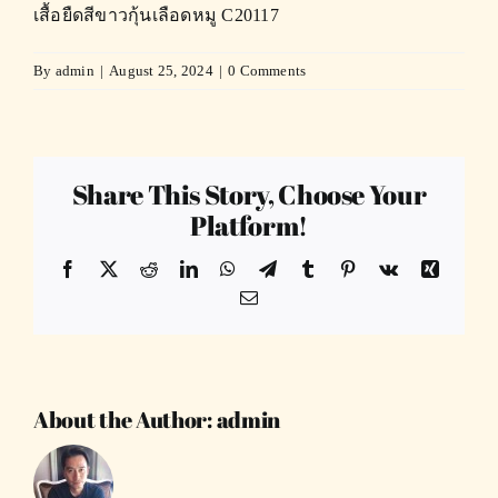
เสื้อยืดสีขาวกุ้นเลือดหมู C20117
By
admin
|
August 25, 2024
|
0 Comments
Share This Story, Choose Your
Platform!
Facebook
X
Reddit
LinkedIn
WhatsApp
Telegram
Tumblr
Pinterest
Vk
Xing
Email
About the Author:
admin