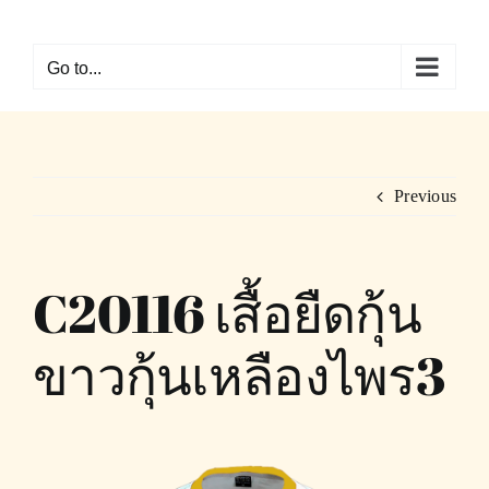
Skip
to
Go to...
content
Previous
C20116 เสื้อยืดกุ้น
ขาวกุ้นเหลืองไพร3