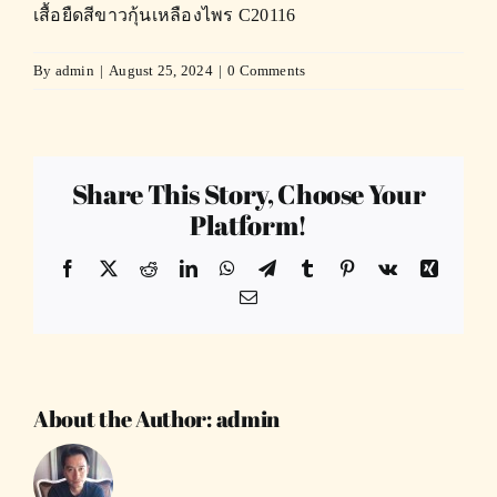
เสื้อยืดสีขาวกุ้นเหลืองไพร C20116
By
admin
|
August 25, 2024
|
0 Comments
Share This Story, Choose Your
Platform!
Facebook
X
Reddit
LinkedIn
WhatsApp
Telegram
Tumblr
Pinterest
Vk
Xing
Email
About the Author:
admin