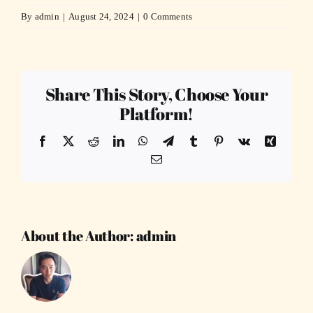
By
admin
|
August 24, 2024
|
0 Comments
Share This Story, Choose Your
Platform!
Facebook
X
Reddit
LinkedIn
WhatsApp
Telegram
Tumblr
Pinterest
Vk
Xing
Email
About the Author:
admin