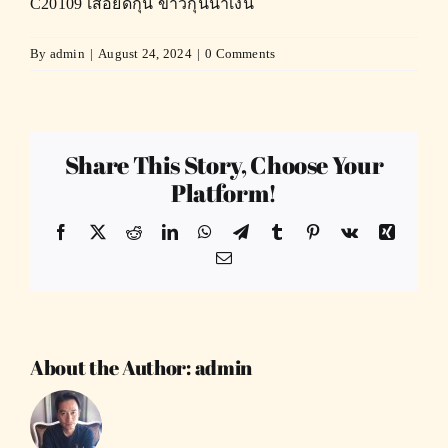
C20109 เสื้อยืดกุ้น ขาวกุ้นน้ำเงิน
By
admin
|
August 24, 2024
|
0 Comments
Share This Story, Choose Your
Platform!
Facebook
X
Reddit
LinkedIn
WhatsApp
Telegram
Tumblr
Pinterest
Vk
Xing
Email
About the Author:
admin