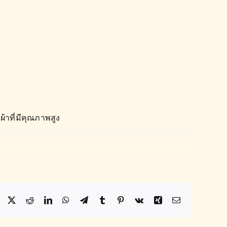
้าที่มีคุณภาพสูง
Facebook
X
Reddit
LinkedIn
WhatsApp
Telegram
Tumblr
Pinterest
Vk
Xing
Email