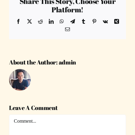
Share This Story, Choose Your
Platform!
Facebook
X
Reddit
LinkedIn
WhatsApp
Telegram
Tumblr
Pinterest
Vk
Xing
Email
About the Author:
admin
Leave A Comment
Comment