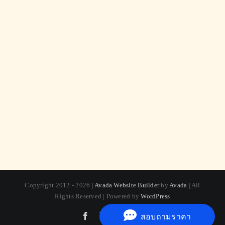
Copyright 2012 - 2026 |
Avada Website Builder
by
Avada
| All
Rights Reserved | Powered by
WordPress
Facebook
X
Instagram
Pinterest
สอบถามราคา