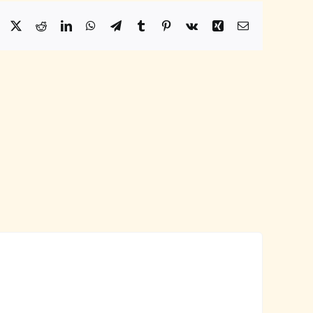
Facebook
X
Reddit
LinkedIn
WhatsApp
Telegram
Tumblr
Pinterest
Vk
Xing
Email