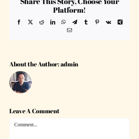
Share This Story, Choose Your
Platform!
Facebook
X
Reddit
LinkedIn
WhatsApp
Telegram
Tumblr
Pinterest
Vk
Xing
Email
About the Author:
admin
Leave A Comment
Comment