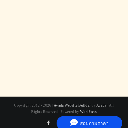
Copyright 2012 - 2026 |
Avada Website Builder
by
Avada
| All
Rights Reserved | Powered by
WordPress
Facebook
X
Instagram
Pinterest
สอบถามราคา