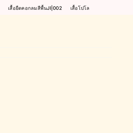
เสื้อยืดคอกลมสีพื้นJI|002
เสื้อโปโล