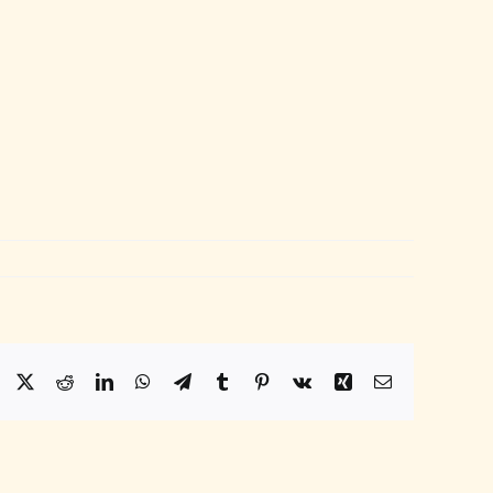
Facebook
X
Reddit
LinkedIn
WhatsApp
Telegram
Tumblr
Pinterest
Vk
Xing
Email