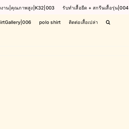
โรงงาน|คุณภาพสูง|K32|003
รับทำเสื้อยืด + สกรีนเสื้อรุ่น|004
irtGallery|006
polo shirt
ติดต่อเสื้อเปล่า