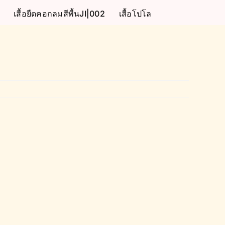
เสื้อยืดคอกลมสีพื้นJI|002
เสื้อโปโล