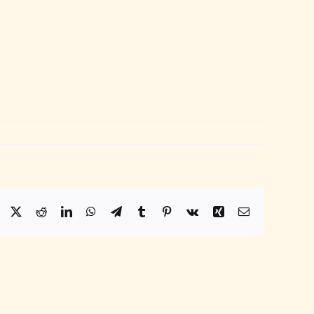
Facebook
X
Reddit
LinkedIn
WhatsApp
Telegram
Tumblr
Pinterest
Vk
Xing
Email