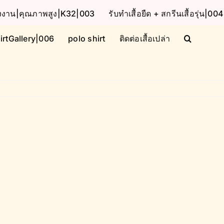
โรงงาน|คุณภาพสูง|K32|003
รับทำเสื้อยืด + สกรีนเสื้อรุ่น|004
irtGallery|006
polo shirt
ติดต่อเสื้อเปล่า