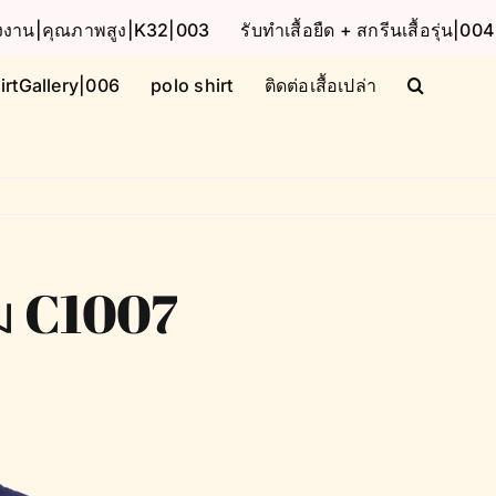
โรงงาน|คุณภาพสูง|K32|003
รับทำเสื้อยืด + สกรีนเสื้อรุ่น|004
irtGallery|006
polo shirt
ติดต่อเสื้อเปล่า
รม C1007