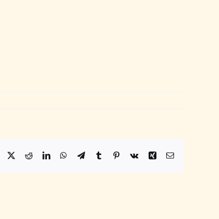
Facebook
X
Reddit
LinkedIn
WhatsApp
Telegram
Tumblr
Pinterest
Vk
Xing
Email