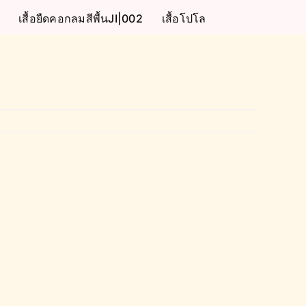
เสื้อยืดคอกลมสีพื้นJI|002
เสื้อโปโล