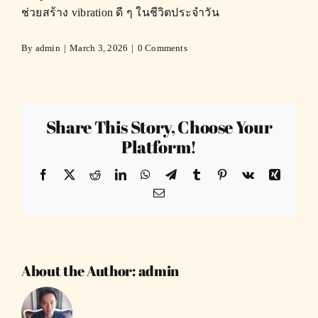
ช่วยสร้าง vibration ดี ๆ ในชีวิตประจำวัน
By
admin
|
March 3, 2026
|
0 Comments
Share This Story, Choose Your
Platform!
Facebook
X
Reddit
LinkedIn
WhatsApp
Telegram
Tumblr
Pinterest
Vk
Xing
Email
About the Author:
admin