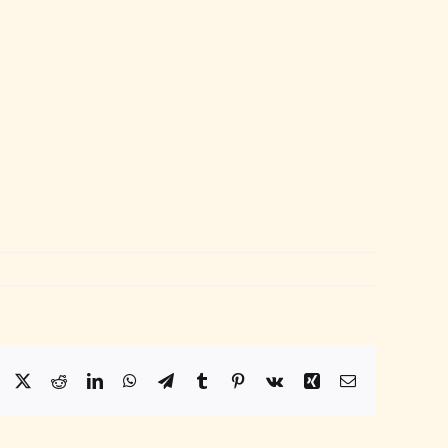
Facebook
X
Reddit
LinkedIn
WhatsApp
Telegram
Tumblr
Pinterest
Vk
Xing
Email