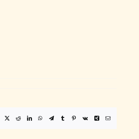
Facebook
X
Reddit
LinkedIn
WhatsApp
Telegram
Tumblr
Pinterest
Vk
Xing
Email