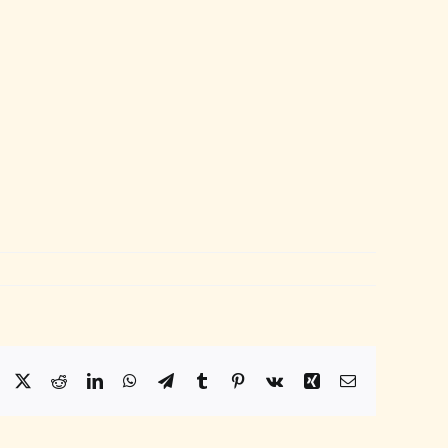
Facebook
X
Reddit
LinkedIn
WhatsApp
Telegram
Tumblr
Pinterest
Vk
Xing
Email