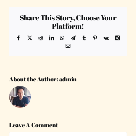
Share This Story, Choose Your
Platform!
Facebook
X
Reddit
LinkedIn
WhatsApp
Telegram
Tumblr
Pinterest
Vk
Xing
Email
About the Author:
admin
Leave A Comment
Comment