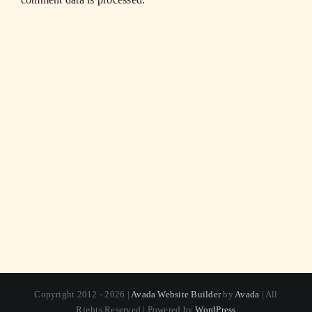
Copyright 2012 - 2026 |
Avada Website Builder
by
Avada
| All
Rights Reserved | Powered by
WordPress