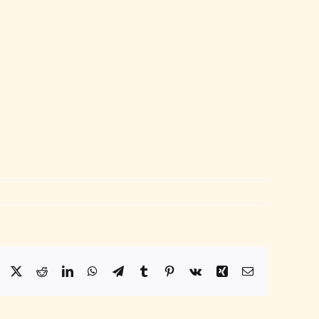
Facebook
X
Reddit
LinkedIn
WhatsApp
Telegram
Tumblr
Pinterest
Vk
Xing
Email