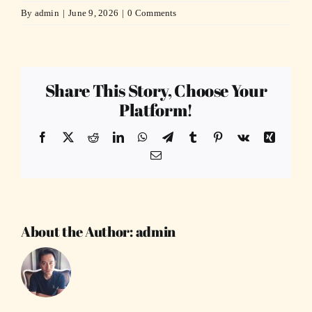
By
admin
|
June 9, 2026
|
0 Comments
Share This Story, Choose Your
Platform!
Facebook
X
Reddit
LinkedIn
WhatsApp
Telegram
Tumblr
Pinterest
Vk
Xing
Email
About the Author:
admin